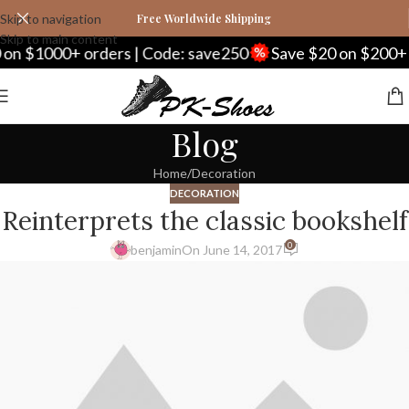
Skip to navigation
Free Worldwide Shipping
Skip to main content
n $1000+ orders | Code: save250
Save $20 on $200+ or
Blog
Home
Decoration
DECORATION
Reinterprets the classic bookshelf
0
benjamin
On June 14, 2017