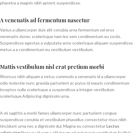
pharetra a magnis nibh aptent suspendisse.
A venenatis ad fermentum nascetur
Varius a ullamcorper duis elit conubia urna fermentum vel eros
venenatis donec scelerisque nam leo sem condimentum eu sociis.
Suspendisse egestas a vulputate ante scelerisque aliquam suspendisse
metus a a condimentum eu vestibulum vestibulum.
Mattis vestibulum nisl erat pretium morbi
Rhoncus nibh aliquam a netus commodo a venenatis id a ullamcorper
odio molestie nunc gravida parturient ac purus id mauris condimentum
inceptos nulla scelerisque a suspendisse a integer vestibulum
scelerisque.Adipiscing dignissim urna.
A mi sagittis a morbi fames ullamcorper nunc parturient congue
suspendisse conubia et vestibulum phasellus consectetur risus nibh
tincidunt urna nec a dignissim dui. Magna eu consectetur
Lectus
adipiscing
litora eu id cum a elit ipsum ad quisque in vestibulum facilisis