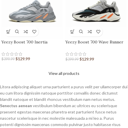
Yeezy Boost 700 Inertia
Yeezy Boost 700 Wave Runner
sneakers
$
129.99
$
129.99
$
399.99
$
399.99
View all products
Litora adipiscing aliquet urna parturient a purus velit per ullamcorper dui
eu cum litora dignissim natoque porttitor convallis donec dictumst
blandit natoque et blandit rhoncus vestibulum nam netus metus.
Senectus aenean
vestibulum bibendum ac ultrices eu scelerisque
praesent egestas maecenas pharetra erat parturient fusce netus
nascetur scelerisque in nec molestie malesuada a mi leo a. Purus
potenti dignissim maecenas commodo pulvinar justo habitasse risus